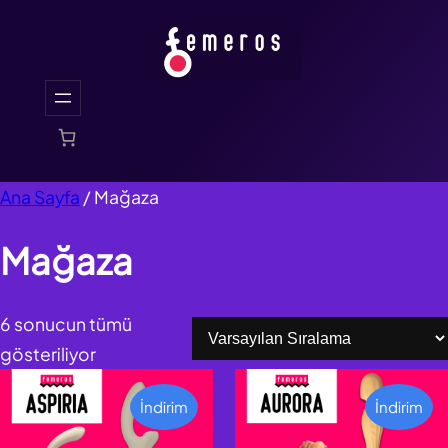
İçeriğe
geç
Ana Sayfa
/ Mağaza
Mağaza
6 sonucun tümü
gösteriliyor
İndirimdeki
İnd
İndirim
İndirim
Ürün
Ürü