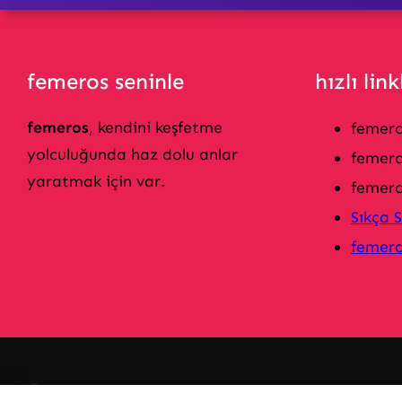
femeros seninle
hızlı link
femeros
, kendini keşfetme
femero
yolculuğunda haz dolu anlar
femeros
yaratmak için var.
femero
Sıkça 
femero
Instagram