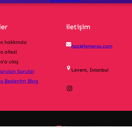
ler
iletişim
s hakkında
haz@femeros.com
 ailesi
s’a ulaş
Levent, İstanbul
Sorulan Sorular
s Bedenim Blog
Instagram
femeros yetişkinlerin rızaya 