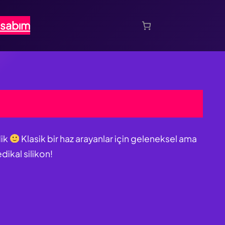
sabım
dik
Klasik bir haz arayanlar için geleneksel ama
ikal silikon!