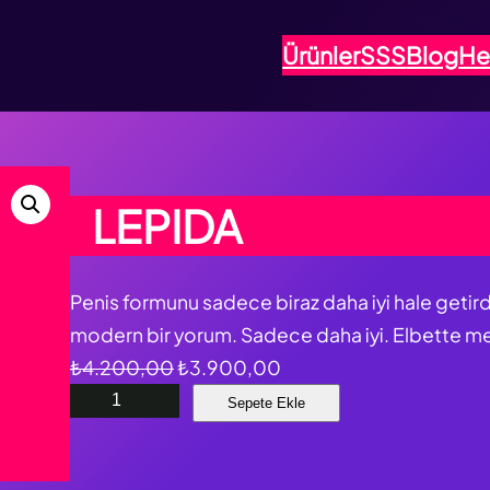
Ürünler
SSS
Blog
He
LEPIDA
Penis formunu sadece biraz daha iyi hale getir
modern bir yorum. Sadece daha iyi. Elbette med
O
Ş
₺
4.200,00
₺
3.900,00
L
r
u
Sepete Ekle
E
i
a
P
j
n