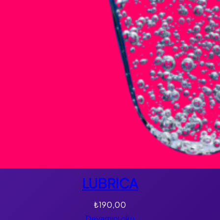
LUBRICA
₺
190,00
Devamını oku