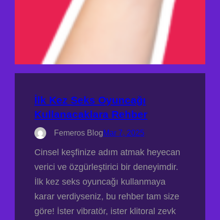
İlk Kez Seks Oyuncağı
Kullanacaklara Rehber
Femeros Blog
Mar 7, 2025
Cinsel keşfinize adım atmak heyecan
verici ve özgürleştirici bir deneyimdir.
İlk kez seks oyuncağı kullanmaya
karar verdiyseniz, bu rehber tam size
göre! İster vibratör, ister klitoral zevk