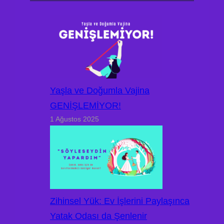
Yaşla ve Doğumla Vajina
GENİŞLEMİYOR!
1 Ağustos 2025
Zihinsel Yük: Ev İşlerini Paylaşınca
Yatak Odası da Şenlenir