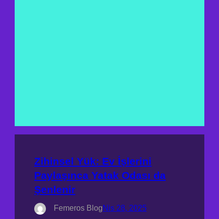
Zihinsel Yük: Ev İşlerini
Paylaşınca Yatak Odası da
Şenlenir
Femeros Blog
Nis 28, 2025