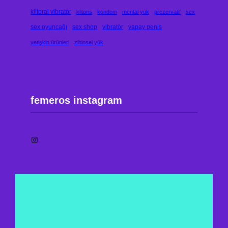
klitoral vibratör
klitoris
kondom
mental yük
prezervatif
sex
sex oyuncağı
sex shop
vibratör
yapay penis
yetişkin ürünleri
zihinsel yük
femeros instagram
Instagram