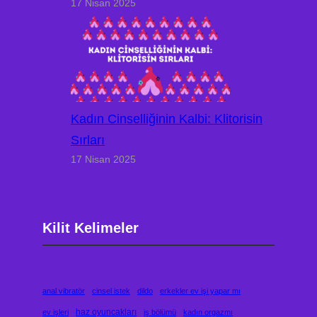
17 Nisan 2025
Kadın Cinselliğinin Kalbi: Klitorisin
Sırları
17 Nisan 2025
Kilit Kelimeler
anal vibratör
cinsel istek
dildo
erkekler ev işi yapar mı
haz oyuncakları
ev işleri
iş bölümü
kadın orgazmı